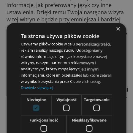
przeglądarki przez witrynę, którą w danej chw
odwiedzasz. Pozwala witrynie zapamiętać ta
informacje, jak preferowany język czy inne
ustawienia. Dzięki temu Twoja następna wiz
w tej witrynie będzie przyjemniejsza i bardzi
efektywna. Pliki cookie pełnią bardzo ważną
funkcję – bez nich korzystanie z internetu b
Ta strona używa plików cookie
znacznie mniej przyjemne.
Używamy plików cookie w celu personalizacji treści,
reklam i analizy naszego ruchu. Udostępniamy
Plików cookie używamy do różnych celów. S
również informacje o tym, jak korzystasz z naszej
na przykład do zapamiętywania ustawień filt
witryny, naszym partnerom reklamowym i
SafeSearch, wyświetlania spersonalizowany
analitycznym, którzy mogą łączyć je z innymi
reklam czy zliczania użytkowników
informacjami, które im przekazałeś lub które zebrali
odwiedzających konkretną stronę. Ułatwiają 
w wyniku korzystania przez Ciebie z ich usług.
Dowiedz się więcej
logowanie się do naszych usług, pozwalają l
chronić dane i zapamiętywać
ustawienia re
Niezbędne
Wydajność
Targetowanie