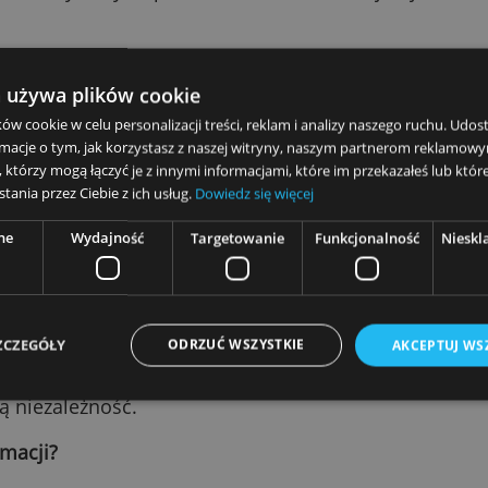
tkich produktach?
muje się porównywaniem każdego produktu finan
rowane przez instytucje finansowe, z którymi
a ważna na tyle, by wspomnieć o nich na niniej
ia?
nywania produktów konieczne jest zdefiniowan
 strona używa plików cookie
wanie, wybierając żądaną kategorię. W każdej
amy plików cookie w celu personalizacji treści, reklam i analizy 
pełnić oczekiwania danego użytkownika. Kolej
ież informacje o tym, jak korzystasz z naszej witryny, naszym p
ularności produktów, która jest mierzona głó
itycznym, którzy mogą łączyć je z innymi informacjami, które im prz
ają wpływ również nasze oceny lub komentarz
ku korzystania przez Ciebie z ich usług.
Dowiedz się więcej
ymujemy wynagrodzenie?
Niezbędne
Wydajność
Targetowanie
Funkcjo
niosek o otwarcie rachunku za pośrednictwem n
od instytucji finansowej oferującej dany prod