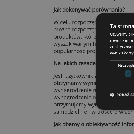
Czy informujemy o wszys
Niniejsza strona nie zaj
Porównujemy produkty ofe
produkty, które uważamy z
Jak dokonywać porównan
W celu rozpoczęcia porów
Ta
można rozpocząć porówny
Używ
produktów, które mogą s
równ
wyszukiwanym haśle i pop
anal
popularność produktów m
wyni
Na jakich zasadach otrz
Jeśli użytkownik złoży w
otrzymamy wynagrodzenie 