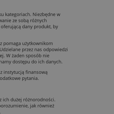
ejszej strony internetowej.
sowych w kilku kategoriach. Niezbędne w
wtedy porównywanie ze sobą różnych
ją finansową oferującą dany produkt, by
inansowych, lecz pomaga użytkownikom
ozwiązania. Udzielane przez nas odpowiedzi
ady finansowej. W żaden sposób nie
ków ani nie mamy dostępu do ich danych.
dni kontakt z instytucją finansową
powiedzi na dodatkowe pytania.