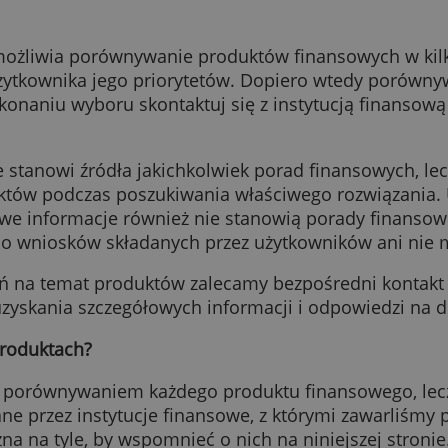
mi usługami oferowanymi za pośrednictwem nini
etowa umożliwia porównywanie produktów finan
 przez użytkownika jego priorytetów. Dopiero 
 Po dokonaniu wyboru skontaktuj się z instytuc
ienie.
towa nie stanowi źródła jakichkolwiek porad f
produktów podczas poszukiwania właściwego r
odatkowe informacje również nie stanowią por
ieniu do wniosków składanych przez użytkowni
k pytań na temat produktów zalecamy bezpośre
 celu uzyskania szczegółowych informacji i od