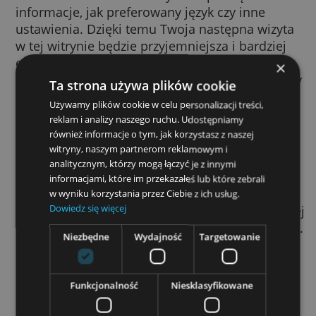
przeglądarki przez witrynę, którą w danej chw
odwiedzasz. Pozwala witrynie zapamiętać ta
informacje, jak preferowany język czy inne
ustawienia. Dzięki temu Twoja następna wiz
w tej witrynie będzie przyjemniejsza i bardzi
efektywna. Pliki cookie pełnią bardzo ważną
funkcję – bez nich korzystanie z internetu b
Ta strona używa plików cookie
znacznie mniej przyjemne.
Używamy plików cookie w celu personalizacji treści,
reklam i analizy naszego ruchu. Udostępniamy
Plików cookie używamy do różnych celów. S
również informacje o tym, jak korzystasz z naszej
na przykład do zapamiętywania ustawień filt
witryny, naszym partnerom reklamowym i
SafeSearch, wyświetlania spersonalizowany
analitycznym, którzy mogą łączyć je z innymi
reklam czy zliczania użytkowników
informacjami, które im przekazałeś lub które zebrali
odwiedzających konkretną stronę. Ułatwiają 
w wyniku korzystania przez Ciebie z ich usług.
Dowiedz się więcej
logowanie się do naszych usług, pozwalają l
chronić dane i zapamiętywać
ustawienia re
Niezbędne
Wydajność
Targetowanie