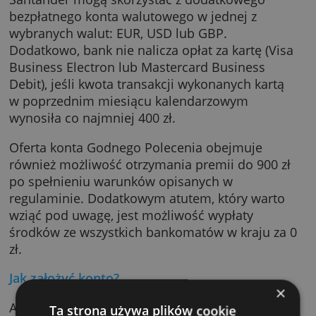
przelewów wykonanych w systemie Elixir są
bezpłatne.
Co więcej, posiadacze rachunku firmowego 
Santander mogą skorzystać z dodatkowego
bezpłatnego konta walutowego w jednej z
wybranych walut: EUR, USD lub GBP.
Dodatkowo, bank nie nalicza opłat za kartę (V
Business Electron lub Mastercard Business
Debit), jeśli kwota transakcji wykonanych kar
w poprzednim miesiącu kalendarzowym
wynosiła co najmniej 400 zł.
Oferta konta Godnego Polecenia obejmuje
również możliwość otrzymania premii do 900
po spełnieniu warunków opisanych w
regulaminie. Dodatkowym atutem, który war