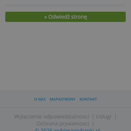
Koszty i cechy
Subskrypcja
0,00 zł
roczna
Roczna
opłata za
0,00 zł
kartę
0 zł (bankomaty Santander) (w przypad
Wypłaty w
miesięcznych transakcji o wartości min
kraju
400 zł) lub 7 zł
Wypłaty za
1,5%-4%, min 10 zł
granicą
» Odwiedź stronę