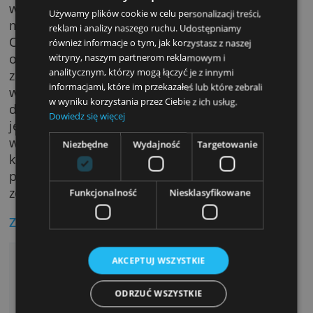
wziąć pod uwagę, jest możliwość wypłaty
środków ze wszystkich bankomatów w kraju 
zł.
Jak założyć konto?
Aby otworzyć konto Firmowe Godne Poleceni
Ta strona używa plików cookie
wystarczy skorzystać z bankowości internetow
Używamy plików cookie w celu personalizacji treści,
mobilnej lub skontaktować się z infolinią ban
reklam i analizy naszego ruchu. Udostępniamy
Osoby, które mają ukończone 18 lat, są
również informacje o tym, jak korzystasz z naszej
obywatelami Polski oraz posiadają
witryny, naszym partnerom reklamowym i
analitycznym, którzy mogą łączyć je z innymi
zarejestrowaną działalność gospodarczą mo
informacjami, które im przekazałeś lub które zebrali
wypełnić wniosek online, podając wymagane
w wyniku korzystania przez Ciebie z ich usług.
dane osobowe oraz firmowe. Autoryzacja ko
Dowiedz się więcej
jest możliwa na dwa sposoby: poprzez
wykonanie przelewu lub za pośrednictwem
Niezbędne
Wydajność
Targetowanie
kuriera. Następnie karta do konta zostanie