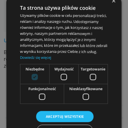
Poza nimi udostępnia szeroki wybór innych k
kredytowych.
Zalety:
Transakcje bezdotykowe
Ta strona używa plików cookie
Bezpłatna usługa SMS
Używamy plików cookie w celu personalizacji treści,
Możliwość uniknięcia opłaty rocznej
reklam i analizy naszego ruchu. Udostępniamy
Wysoki limit wydatków
również informacje o tym, jak korzystasz z naszej
witryny, naszym partnerom reklamowym i
Uwaga:
analitycznym, którzy mogą łączyć je z innymi
informacjami, które im przekazałeś lub które zebrali
By zamówić kartę, należy udokumentować
w wyniku korzystania przez Ciebie z ich usług.
Dowiedz się więcej
roczny dochód na poziomie co najmniej 10 2
zł.
Niezbędne
Wydajność
Targetowanie
> Zamów kartę kredytową PKO Banku