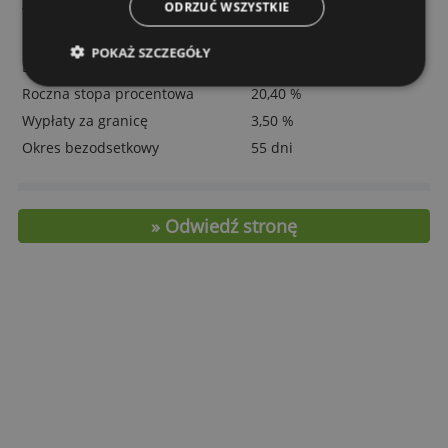
Polskiego w trybie online!
Funkcjonalność
Niesklasyfikowane
Koszty i cechy
AKCEPTUJ WSZYSTKIE
Subskrypcja roczna
0,00 zł /39,50 zł /79 zł
ODRZUĆ WSZYSTKIE
Wypłaty w kraju
4%; min. 10 zł
Dodatkowa karta
0,00 zł
POKAŻ SZCZEGÓŁY
Limit
30 000 zł
Roczna stopa procentowa
20,40 %
Wypłaty za granicę
3,50 %
Okres bezodsetkowy
55 dni
» Odwiedź stronę