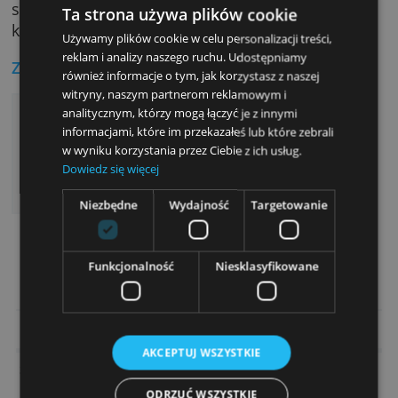
Korzystanie z karty za pośrednictwem interne
lub aplikacji mobilnej jest proste i praktyczne
Dodatkowo możesz wybrać dowolny projekt i
stworzyć własną, spersonalizowaną kartę
Ta strona używa plików cookie
kredytową.
Używamy plików cookie w celu personalizacji treści,
reklam i analizy naszego ruchu. Udostępniamy
Zalety:
również informacje o tym, jak korzystasz z naszej
witryny, naszym partnerom reklamowym i
Personalizacja karty kredytowej
analitycznym, którzy mogą łączyć je z innymi
Korzystanie z karty na całym świecie
informacjami, które im przekazałeś lub które zebrali
w wyniku korzystania przez Ciebie z ich usług.
Ciekawy pakiet ubezpieczeń
Dowiedz się więcej
Korzystanie z karty za pośrednictwem
internetu lub aplikacji mobilnej
Niezbędne
Wydajność
Targetowanie
> Sprawdź teraz srebrną kartę kredyto