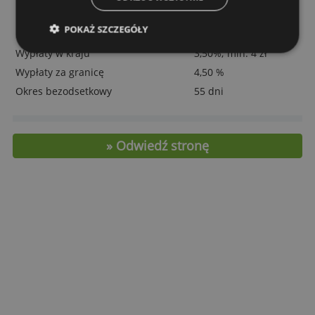
od Pekao!
Funkcjonalność
Niesklasyfikowane
Koszty i cechy
AKCEPTUJ WSZYSTKIE
Subskrypcja roczna
70,00 zł
Dodatkowa karta
35,00 zł
ODRZUĆ WSZYSTKIE
Limit
1.500-20.000 zł
POKAŻ SZCZEGÓŁY
Roczna stopa procentowa
21,90 %
Wypłaty w kraju
3,50%; min. 4 zł
Wypłaty za granicę
4,50 %
Okres bezodsetkowy
55 dni
» Odwiedź stronę