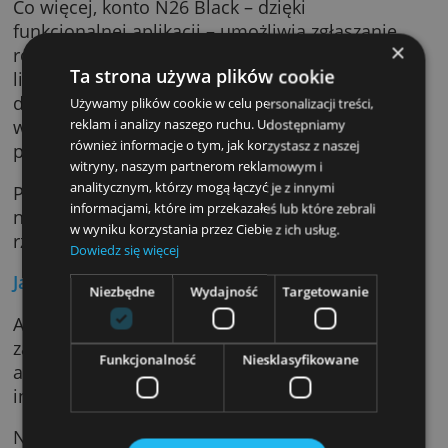
podczas podróży, utratę bagażu lub opóźnien
związane z jego dostarczeniem, ubezpieczeni
na wypadek opóźnienia lotu, kradzieży gotów
lub urządzenia mobilnego oraz gdy karta
zostanie wykorzystana do niepożądanych
transakcji, np. w przypadku jej kradzieży.
Co więcej, konto N26 Black – dzięki
funkcjonalnej aplikacji – umożliwia zgłaszani
roszczeń za pomocą smartfonu, ustawienie
Ta strona używa plików cookie
limitów dotyczących wysokości wypłat lub
dziennego limitu transakcji, zablokowanie kar
Używamy plików cookie w celu personalizacji treści,
w przypadku jej utraty oraz wykonywanie
reklam i analizy naszego ruchu. Udostępniamy
również informacje o tym, jak korzystasz z naszej
przelewów międzynarodowych.
witryny, naszym partnerom reklamowym i
analitycznym, którzy mogą łączyć je z innymi
Pomocne powiadomienia typu push pozwolą
informacjami, które im przekazałeś lub które zebrali
natomiast monitorować finanse w czasie
w wyniku korzystania przez Ciebie z ich usług.