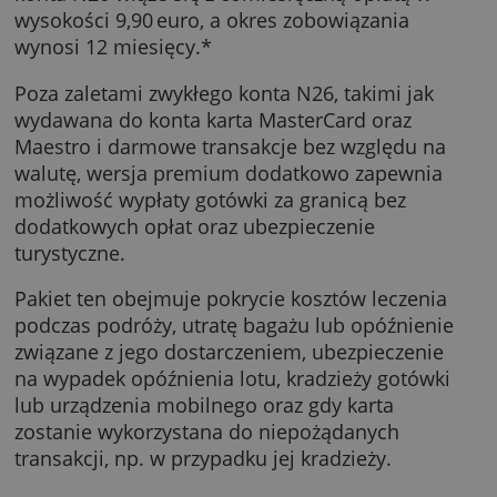
Otwarcie konta N26 Black nie zajmie dłużej n
otwarcie jego bezpłatnej wersji – wystarczy
zaledwie 8 minut. W odróżnieniu od
podstawowej oferty prowadzenie tej wersji
konta N26 wiąże się z comiesięczną opłatą w
wysokości 9,90 euro, a okres zobowiązania
wynosi 12 miesięcy.*
Poza zaletami zwykłego konta N26, takimi jak
wydawana do konta karta MasterCard oraz
Maestro i darmowe transakcje bez względu n
walutę, wersja premium dodatkowo zapewni
możliwość wypłaty gotówki za granicą bez
dodatkowych opłat oraz ubezpieczenie
turystyczne.
Pakiet ten obejmuje pokrycie kosztów leczen