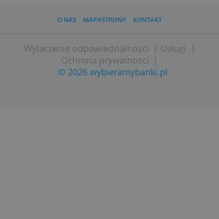
Wypłaty za granicą
0,00 zł
» Odwiedź stronę
O NAS
MAPASTRONY
KONTAKT