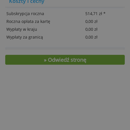
Bogaty pakiet ubezpieczenia turystycznego
Czarna karta MasterCard oraz Maestro
Bezpłatne płatności kartą za granicą
Funkcjonalna aplikacja mobilna
Bezpłatna wypłata gotówki za granicą
> Otwórz konto internetowe N26 Black
ciesz się bankowością bez granic!
Koszty i cechy
Subskrypcja roczna
514,71 zł *
Roczna opłata za kartę
0,00 zł
Wypłaty w kraju
0,00 zł